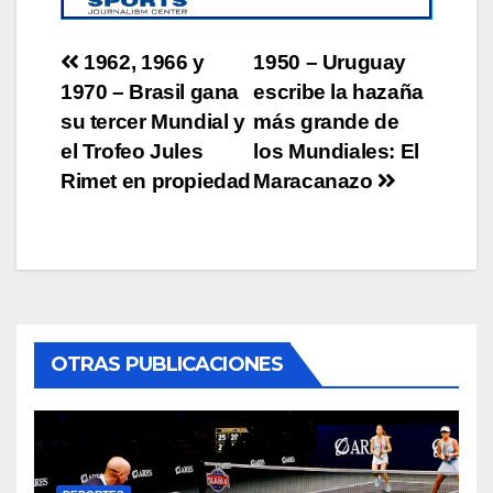
Post
1962, 1966 y
1950 – Uruguay
1970 – Brasil gana
escribe la hazaña
navigation
su tercer Mundial y
más grande de
el Trofeo Jules
los Mundiales: El
Rimet en propiedad
Maracanazo
OTRAS PUBLICACIONES