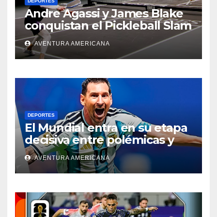
DEPORTES
Andre Agassi y James Blake
conquistan el Pickleball Slam
4 y ganan el millón de
AVENTURA AMERICANA
dólares
DEPORTES
El Mundial entra en su etapa
decisiva entre polémicas y
emociones
AVENTURA AMERICANA