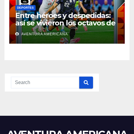
DEPORTES
Entre héroes y despedidas:
así se vivieron los octavos de
final del Mundial
AVENTURA AMERICANA