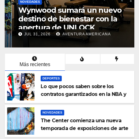
NOVEDADES
Wynwood sumará un nuevo
destino de bienestar con la
apertura de UNLOCK
JUL 31, 2026
AVENTURA AMERICANA
Más recientes
DEPORTES
Lo que pocos saben sobre los
contratos garantizados en la NBA y
el poder de los jugadores
NOVEDADES
The Center comienza una nueva
temporada de exposiciones de arte
contemporáneo en Hollywood