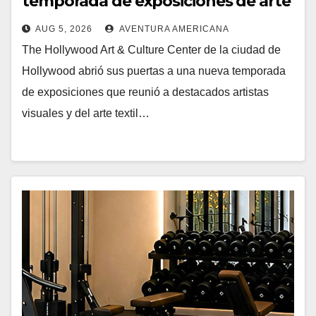
temporada de exposiciones de arte
contemporáneo en Hollywood
AUG 5, 2026
AVENTURA AMERICANA
The Hollywood Art & Culture Center de la ciudad de
Hollywood abrió sus puertas a una nueva temporada
de exposiciones que reunió a destacados artistas
visuales y del arte textil…