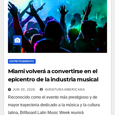
ENTRETENIMIENTO
Miami volverá a convertirse en el
epicentro de la industria musical
latina con el regreso de Billboard
JUN 30, 2026
AVENTURA AMERICANA
Latin Music Week
Reconocido como el evento más prestigioso y de
mayor trayectoria dedicado a la música y la cultura
latina, Billboard Latin Music Week reunirá