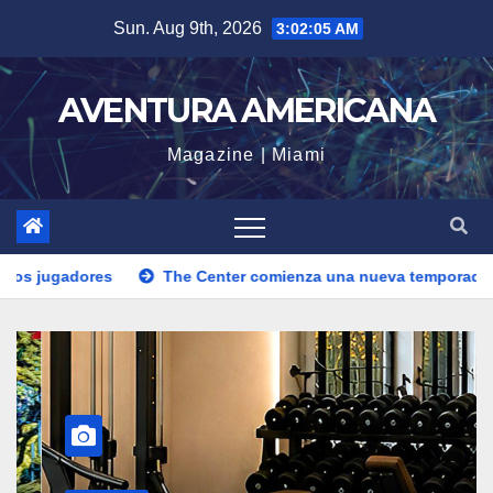
Skip
Sun. Aug 9th, 2026
3:02:08 AM
to
content
AVENTURA AMERICANA
Magazine | Miami
nter comienza una nueva temporada de exposiciones de arte co