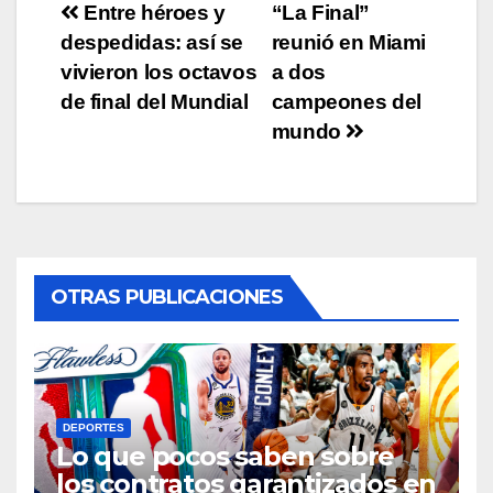
Post
Entre héroes y
“La Final”
despedidas: así se
reunió en Miami
navigation
vivieron los octavos
a dos
de final del Mundial
campeones del
mundo
OTRAS PUBLICACIONES
DEPORTES
Lo que pocos saben sobre
los contratos garantizados en