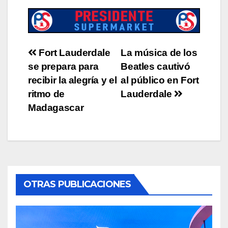
Post
Fort Lauderdale
La música de los
se prepara para
Beatles cautivó
navigation
recibir la alegría y el
al público en Fort
ritmo de
Lauderdale
Madagascar
OTRAS PUBLICACIONES