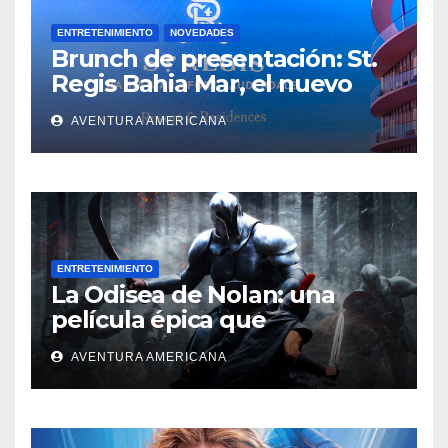
ENTRETENIMIENTO
NOVEDADES
Brunch de presentación: St.
Regis Bahia Mar, el nuevo
ícono del lujo en Fort
AVENTURA AMERICANA
Lauderdale
ENTRETENIMIENTO
La Odisea de Nolan: una
película épica que
deslumbra
AVENTURA AMERICANA