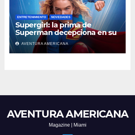
ENTRETENIMIENTO
NOVEDADES
Supergirl: la prima de
Superman decepciona en su
regreso al cine
AVENTURA AMERICANA
AVENTURA AMERICANA
Magazine | Miami