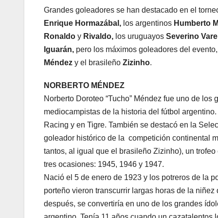
Grandes goleadores se han destacado en el torneo
Enrique Hormazábal,
los argentinos
Humberto Ma
Ronaldo
y
Rivaldo,
los uruguayos
Severino Vare
Iguarán,
pero los máximos goleadores del evento
Méndez
y el brasileño
Zizinho
.
NORBERTO MÉNDEZ
Norberto Doroteo “Tucho” Méndez fue uno de los 
mediocampistas de la historia del fútbol argentino
Racing y en Tigre. También se destacó en la Sele
goleador histórico de la competición continental m
tantos, al igual que el brasileño Zizinho), un trofe
tres ocasiones: 1945, 1946 y 1947.
Nació el 5 de enero de 1923 y los potreros de la p
porteño vieron transcurrir largas horas de la niñez
después, se convertiría en uno de los grandes ídolo
argentino. Tenía 11 años cuando un cazatalentos l