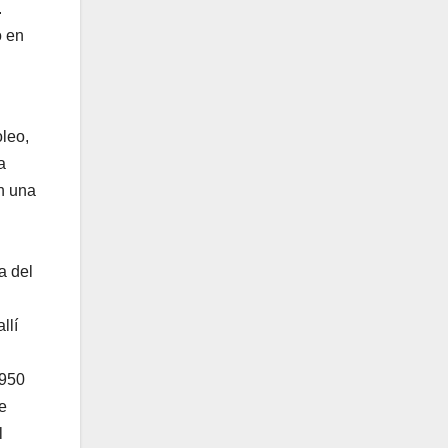
.
ó en
oleo,
a
en una
a del
llí
1950
e
l