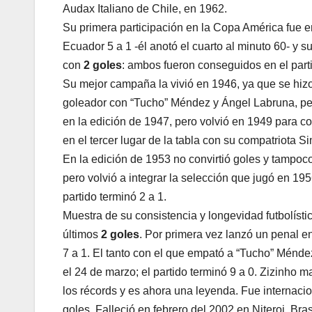
Audax Italiano de Chile, en 1962.
Su primera participación en la Copa América fue 
Ecuador 5 a 1 -él anotó el cuarto al minuto 60- y 
con
2 goles
: ambos fueron conseguidos en el part
Su mejor campaña la vivió en 1946, ya que se hiz
goleador con “Tucho” Méndez y Ángel Labruna, per
en la edición de 1947, pero volvió en 1949 para c
en el tercer lugar de la tabla con su compatriota S
En la edición de 1953 no convirtió goles y tampoco
pero volvió a integrar la selección que jugó en 19
partido terminó 2 a 1.
Muestra de su consistencia y longevidad futbolíst
últimos
2 goles
. Por primera vez lanzó un penal en 
7 a 1. El tanto con el que empató a “Tucho” Méndez
el 24 de marzo; el partido terminó 9 a 0. Zizinho m
los récords y es ahora una leyenda. Fue internaci
goles. Falleció en febrero del 2002 en Niteroi, Bras