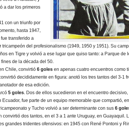
ó a dar los primeros
1 con un triunfo por
momento, hasta 1947,
fue transferido a
er tricampeón del profesionalismo (1949, 1950 y 1951). Su cam
s en Tigre y volvió a ese lugar que quiso tanto: a Parque de l
fines de la década del 50.
n Chile, convirtió
6 goles
en apenas cuatro encuentros como tit
onvirtió decididamente en figura: anotó los tres tantos del 3-1 f
 anotador de esa edición.
arcó
5 goles
. Dos de ellos sucedieron en el encuentro decisivo,
n Ecuador, fue parte de un equipo memorable que compartió, en
 tricampeonato y Tucho volvió a ser determinante con sus
6 gole
convirtió dos tantos, en el 3 a 1 ante Uruguay, en Guayaquil. 
tres grandes tridentes ofensivos: en 1945 con René Pontoni y Ri