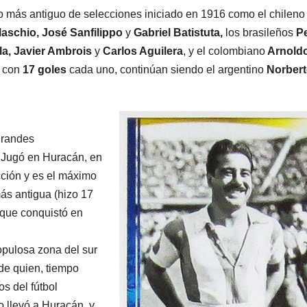
 más antiguo de selecciones iniciado en 1916 como el chileno
schio, José Sanfilippo
y
Gabriel Batistuta,
los brasileños
Pe
la, Javier Ambrois
y
Carlos Aguilera
, y el colombiano
Arnold
, con
17 goles
cada uno, continúan siendo el argentino
Norbert
grandes
. Jugó en Huracán, en
cción y es el máximo
ás antigua (hizo 17
o que conquistó en
opulosa zona del sur
 de quien, tiempo
s del fútbol
o llevó a Huracán, y