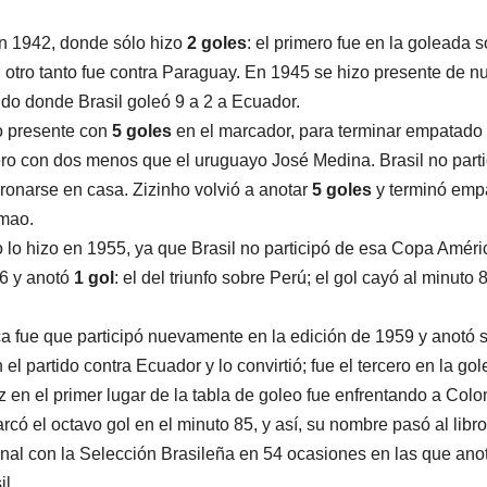
en 1942, donde sólo hizo
2 goles
: el primero fue en la goleada 
su otro tanto fue contra Paraguay. En 1945 se hizo presente de n
ido donde Brasil goleó 9 a 2 a Ecuador.
o presente con
5 goles
en el marcador, para terminar empatad
o con dos menos que el uruguayo José Medina. Brasil no parti
oronarse en casa. Zizinho volvió a anotar
5 goles
y terminó emp
imao.
 lo hizo en 1955, ya que Brasil no participó de esa Copa Améri
56 y anotó
1 gol
: el del triunfo sobre Perú; el gol cayó al minuto 8
ica fue que participó nuevamente en la edición de 1959 y anotó 
el partido contra Ecuador y lo convirtió; fue el tercero en la go
 en el primer lugar de la tabla de goleo fue enfrentando a Col
arcó el octavo gol en el minuto 85, y así, su nombre pasó al libr
onal con la Selección Brasileña en 54 ocasiones en las que ano
il.