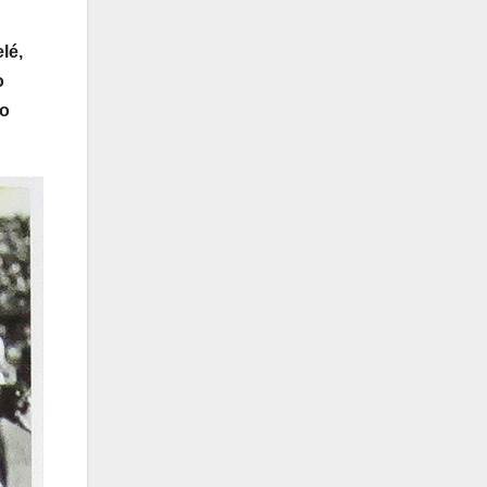
lé,
o
o