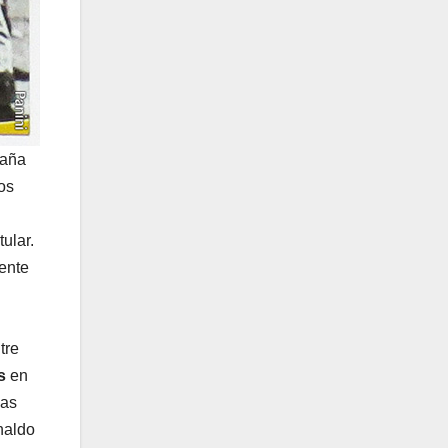
paña
os
ular.
rente
tre
s
en
Las
naldo