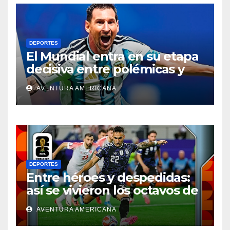
DEPORTES
El Mundial entra en su etapa
decisiva entre polémicas y
emociones
AVENTURA AMERICANA
DEPORTES
Entre héroes y despedidas:
así se vivieron los octavos de
final del Mundial
AVENTURA AMERICANA