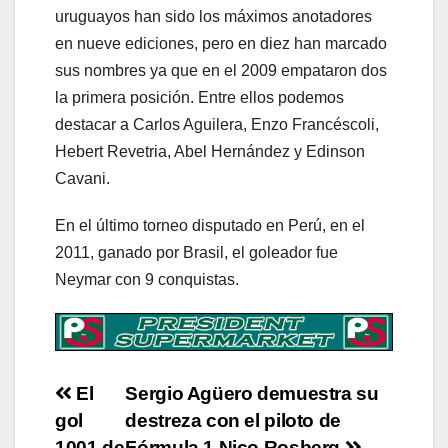
uruguayos han sido los máximos anotadores
en nueve ediciones, pero en diez han marcado
sus nombres ya que en el 2009 empataron dos
la primera posición. Entre ellos podemos
destacar a Carlos Aguilera, Enzo Francéscoli,
Hebert Revetria, Abel Hernández y Edinson
Cavani.
En el último torneo disputado en Perú, en el
2011, ganado por Brasil, el goleador fue
Neymar con 9 conquistas.
Post
El
Sergio Agüero demuestra su
gol
destreza con el piloto de
navigation
1001 de
Fórmula 1 Nico Rosberg