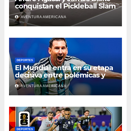
conquistan el Pickleball Slam
4 y ganan el millón de
AVENTURA AMERICANA
dólares
DEPORTES
El Mundial entra en su etapa
decisiva entre polémicas y
emociones
AVENTURA AMERICANA
DEPORTES