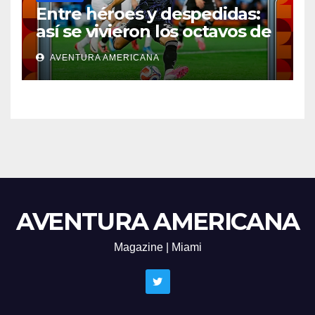
Entre héroes y despedidas:
así se vivieron los octavos de
final del Mundial
AVENTURA AMERICANA
AVENTURA AMERICANA
Magazine | Miami