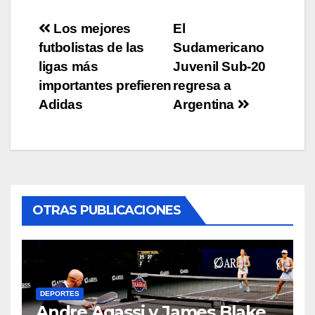
Post
Los mejores
El
futbolistas de las
Sudamericano
navigation
ligas más
Juvenil Sub-20
importantes prefieren
regresa a
Adidas
Argentina
OTRAS PUBLICACIONES
DEPORTES
Andre Agassi y James Blake