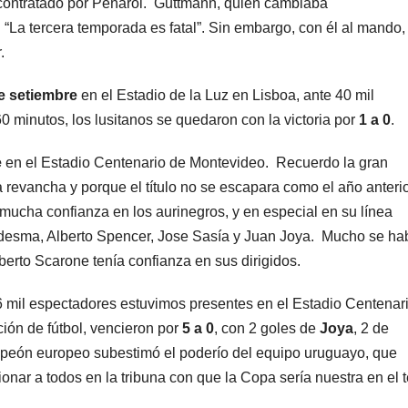
a contratado por Peñarol. Guttmann, quien cambiaba
“La tercera temporada es fatal”. Sin embargo, con él al mando,
.
e setiembre
en el Estadio de la Luz en Lisboa, ante 40 mil
 60 minutos, los lusitanos se quedaron con la victoria por
1 a 0
.
e
en el Estadio Centenario de Montevideo. Recuerdo la gran
a revancha y porque el título no se escapara como el año anterio
ucha confianza en los aurinegros, y en especial en su línea
edesma, Alberto Spencer, Jose Sasía y Juan Joya. Mucho se ha
oberto Scarone tenía confianza en sus dirigidos.
 mil espectadores estuvimos presentes en el Estadio Centenar
ión de fútbol, vencieron por
5 a 0
, con 2 goles de
Joya
, 2 de
mpeón europeo subestimó el poderío del equipo uruguayo, que
onar a todos en la tribuna con que la Copa sería nuestra en el t