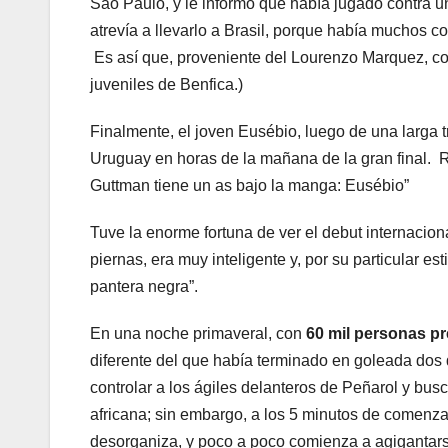
Sao Paulo, y le informó que había jugado contra
atrevía a llevarlo a Brasil, porque había muchos co
Es así que, proveniente del Lourenzo Marquez, con
juveniles de Benfica.)
Finalmente, el joven Eusébio, luego de una larga t
Uruguay en horas de la mañana de la gran final. R
Guttman tiene un as bajo la manga: Eusébio”
Tuve la enorme fortuna de ver el debut internaci
piernas, era muy inteligente y, por su particular est
pantera negra”.
En una noche primaveral, con
60 mil personas p
diferente del que había terminado en goleada dos d
controlar a los ágiles delanteros de Peñarol y bu
africana; sin embargo, a los 5 minutos de comenza
desorganiza, y poco a poco comienza a agigantarse