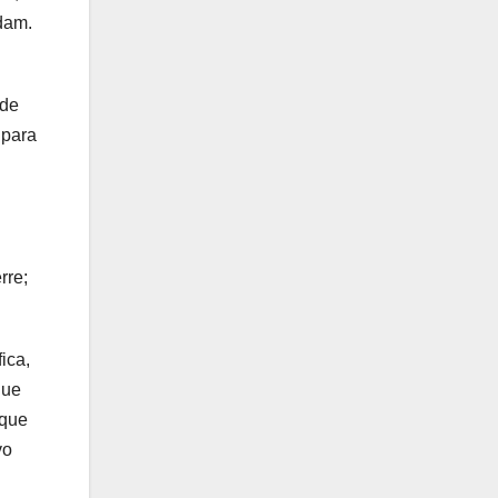
rdam.
ude
 para
rre;
ica,
que
 que
vo