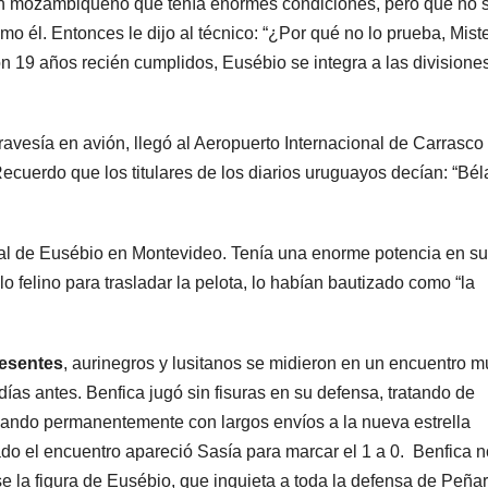
 un mozambiqueño que tenía enormes condiciones, pero que no 
mo él. Entonces le dijo al técnico: “¿Por qué no lo prueba, Mist
 19 años recién cumplidos, Eusébio se integra a las divisione
ravesía en avión, llegó al Aeropuerto Internacional de Carrasco
ecuerdo que los titulares de los diarios uruguayos decían: “Bél
onal de Eusébio en Montevideo. Tenía una enorme potencia en s
ilo felino para trasladar la pelota, lo habían bautizado como “la
resentes
, aurinegros y lusitanos se midieron en un encuentro m
ías antes. Benfica jugó sin fisuras en su defensa, tratando de
scando permanentemente con largos envíos a la nueva estrella
do el encuentro apareció Sasía para marcar el 1 a 0. Benfica n
 la figura de Eusébio, que inquieta a toda la defensa de Peñar