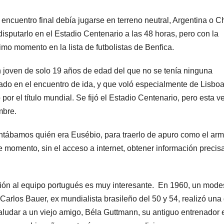
encuentro final debía jugarse en terreno neutral, Argentina o Ch
disputarlo en el Estadio Centenario a las 48 horas, pero con la
mo momento en la lista de futbolistas de Benfica.
 joven de solo 19 años de edad del que no se tenía ninguna
gado en el encuentro de ida, y que voló especialmente de Lisbo
por el título mundial. Se fijó el Estadio Centenario, pero esta v
mbre.
tábamos quién era Eusébio, para traerlo de apuro como el ar
se momento, sin el acceso a internet, obtener información precis
lación al equipo portugués es muy interesante. En 1960, un mode
 Carlos Bauer, ex mundialista brasileño del 50 y 54, realizó una 
saludar a un viejo amigo, Béla Guttmann, su antiguo entrenador 