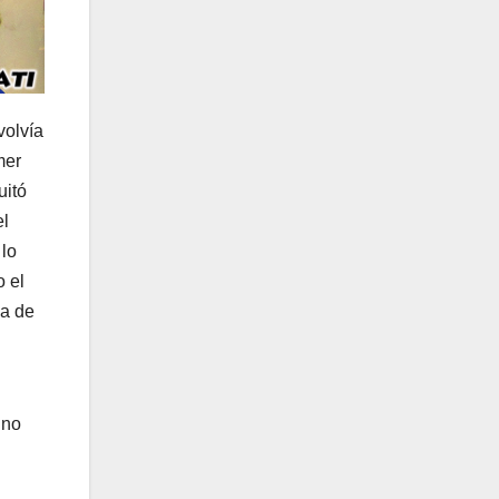
volvía
mer
uitó
el
 lo
o el
ia de
 no