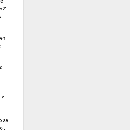
se
er?”
s
 en
a
us
uy
o se
ol,