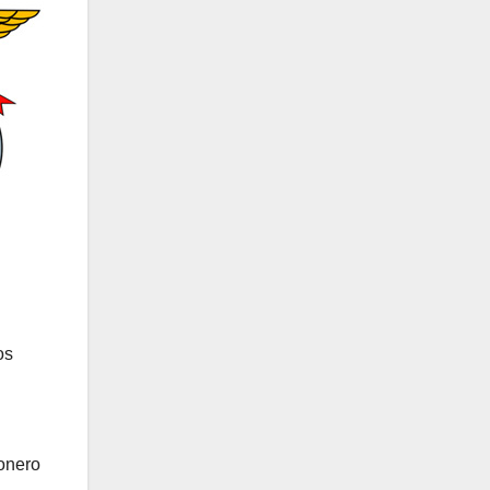
os
ionero