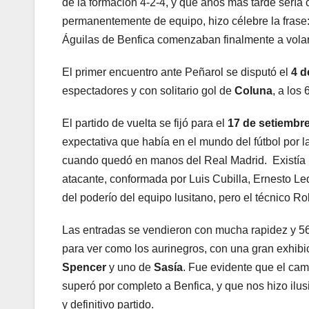
de la formación 4-2-4, y que años más tarde serí
permanentemente de equipo, hizo célebre la frase: 
Águilas de Benfica comenzaban finalmente a volar
El primer encuentro ante Peñarol se disputó el
4 d
espectadores y con solitario gol de
Coluna
, a los
El partido de vuelta se fijó para el
17 de setiembr
expectativa que había en el mundo del fútbol por l
cuando quedó en manos del Real Madrid. Existía m
atacante, conformada por Luis Cubilla, Ernesto L
del poderío del equipo lusitano, pero el técnico R
Las entradas se vendieron con mucha rapidez y 56
para ver como los aurinegros, con una gran exhibic
Spencer
y uno de
Sasía
. Fue evidente que el ca
superó por completo a Benfica, y que nos hizo ilusi
y definitivo partido.