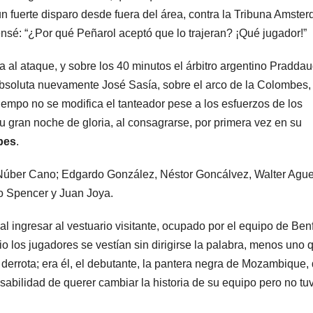
un fuerte disparo desde fuera del área, contra la Tribuna Amste
nsé: “¿Por qué Peñarol aceptó que lo trajeran? ¡Qué jugador!”
 al ataque, y sobre los 40 minutos el árbitro argentino Pradda
absoluta nuevamente José Sasía, sobre el arco de la Colombes,
iempo no se modifica el tanteador pese a los esfuerzos de los
su gran noche de gloria, al consagrarse, por primera vez en su
bes
.
 Núber Cano; Edgardo González, Néstor Goncálvez, Walter Ague
to Spencer y Juan Joya.
, al ingresar al vestuario visitante, ocupado por el equipo de Benf
io los jugadores se vestían sin dirigirse la palabra, menos uno 
derrota; era él, el debutante, la pantera negra de Mozambique,
abilidad de querer cambiar la historia de su equipo pero no tu