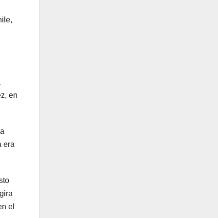
ile,
a
ez, en
ma
a era
sto
gira
en el