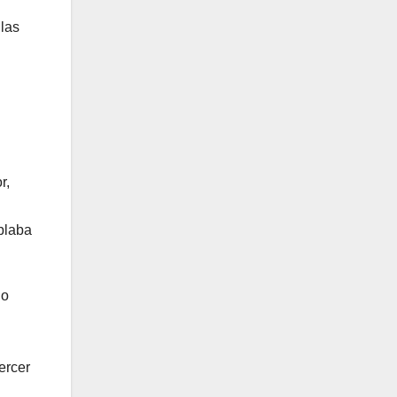
 las
r,
blaba
io
ercer