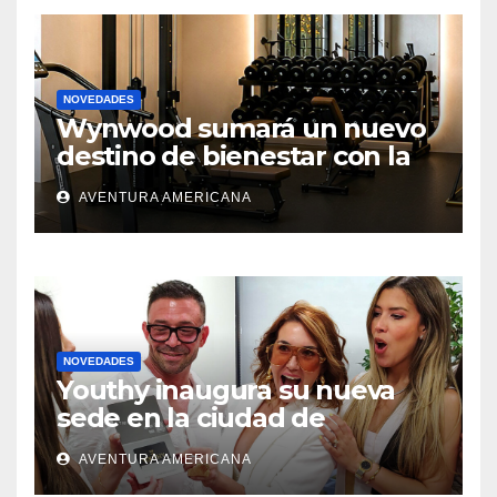
NOVEDADES
Wynwood sumará un nuevo
destino de bienestar con la
apertura de UNLOCK
AVENTURA AMERICANA
NOVEDADES
Youthy inaugura su nueva
sede en la ciudad de
Aventura
AVENTURA AMERICANA