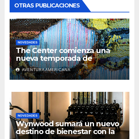
OTRAS PUBLICACIONES
NOVEDADES
The Center comienza una
nueva temporada de
exposiciones de arte
AVENTURA AMERICANA
contemporáneo en
Hollywood
NOVEDADES
Wynwood sumará un nuevo
destino de bienestar con la