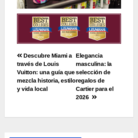
Post
Descubre Miami a
Elegancia
través de Louis
masculina: la
navigation
Vuitton: una guía que
selección de
mezcla historia, estilo
regalos de
y vida local
Cartier para el
2026