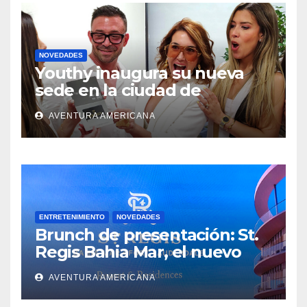
NOVEDADES
Youthy inaugura su nueva
sede en la ciudad de
Aventura
AVENTURA AMERICANA
ENTRETENIMIENTO
NOVEDADES
Brunch de presentación: St.
Regis Bahia Mar, el nuevo
ícono del lujo en Fort
AVENTURA AMERICANA
Lauderdale