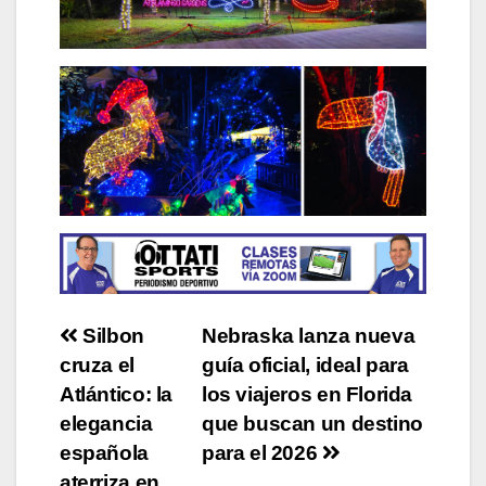
Post
Silbon
Nebraska lanza nueva
cruza el
guía oficial, ideal para
navigation
Atlántico: la
los viajeros en Florida
elegancia
que buscan un destino
española
para el 2026
aterriza en