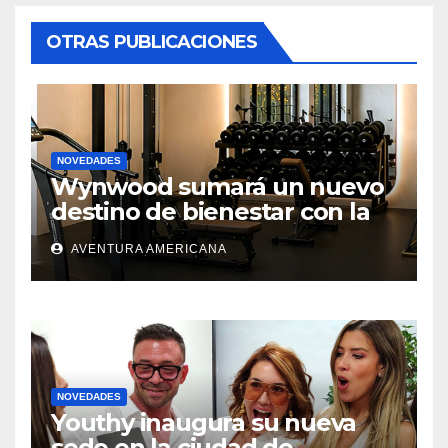
OTRAS PUBLICACIONES
NOVEDADES
Wynwood sumará un nuevo
destino de bienestar con la
apertura de UNLOCK
AVENTURA AMERICANA
NOVEDADES
Youthy inaugura su nueva
sede en la ciudad de