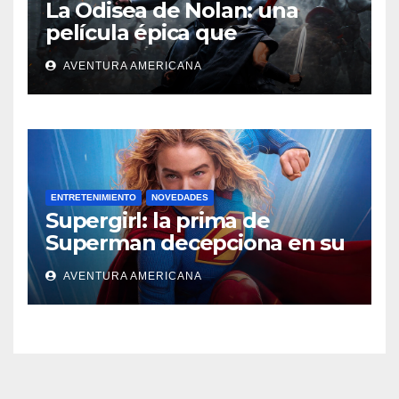
La Odisea de Nolan: una
película épica que
deslumbra
AVENTURA AMERICANA
ENTRETENIMIENTO
NOVEDADES
Supergirl: la prima de
Superman decepciona en su
regreso al cine
AVENTURA AMERICANA