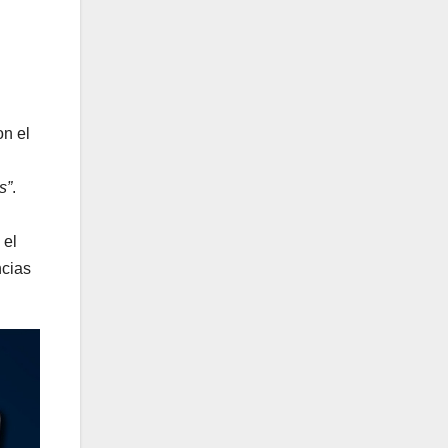
on el
s”
.
 el
ncias