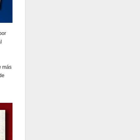
por
l
re más
de