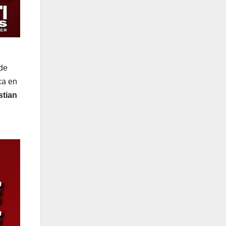
 de
ca en
stian