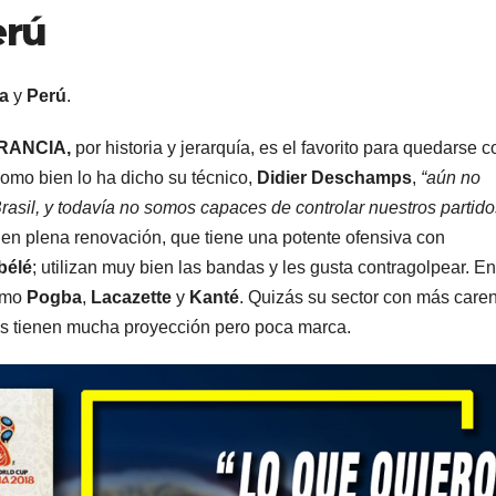
erú
ia
y
Perú
.
RANCIA,
por historia y jerarquía, es el favorito para quedarse c
omo bien lo ha dicho su técnico,
Didier Deschamps
,
“aún no
sil, y todavía no somos capaces de controlar nuestros partido
en plena renovación, que tiene una potente ofensiva con
bélé
; utilizan muy bien las bandas y les gusta contragolpear. En
como
Pogba
,
Lacazette
y
Kanté
. Quizás su sector con más care
enes tienen mucha proyección pero poca marca.