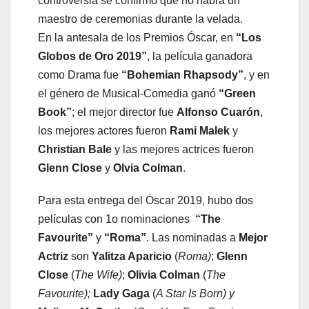
controversia se confirmó que no habrá un
maestro de ceremonias durante la velada.
En la antesala de los Premios Óscar, en
“Los
Globos de Oro 2019”
, la película ganadora
como Drama fue
“
Bohemian Rhapsody
”
, y en
el género de Musical-Comedia ganó
“
Green
Book
”
; el mejor director fue
Alfonso Cuarón
,
los mejores actores fueron
Rami Malek
y
Christian Bale
y las mejores actrices fueron
Glenn Close
y
Olvia Colman
.
Para esta entrega del Óscar 2019, hubo dos
películas con 1o nominaciones
“The
Favourite”
y
“Roma”
. Las nominadas a
Mejor
Actriz
son
Yalitza Aparicio
(
Roma)
;
Glenn
Close
(
The Wife)
;
Olivia Colman
(
The
Favourite);
Lady Gaga
(
A Star Is Born) y