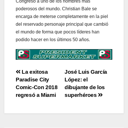
Congreso a uno de los hombres más
poderosos del mundo. Christian Bale se
encarga de meterse completamente en la piel
del reservado personaje principal que cambió
el mundo de forma que pocos líderes han
podido hacer en los últimos 50 años.
Post
La exitosa
José Luis García
Paradise City
López: el
navigation
Comic-Con 2018
dibujante de los
regresó a Miami
superhéroes