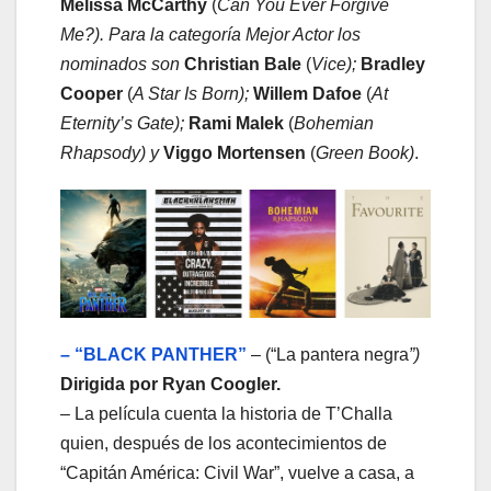
Melissa McCarthy
(
Can You Ever Forgive
Me?). Para la categoría
Mejor Actor
los
nominados son
Christian Bale
(
Vice);
Bradley
Cooper
(
A Star Is Born);
Willem Dafoe
(
At
Eternity’s Gate);
Rami Malek
(
Bohemian
Rhapsody) y
Viggo Mortensen
(
Green Book)
.
– “BLACK PANTHER”
– (“La pantera negra
”)
Dirigida por Ryan Coogler.
– La película cuenta la historia de T’Challa
quien, después de los acontecimientos de
“Capitán América: Civil War”, vuelve a casa, a