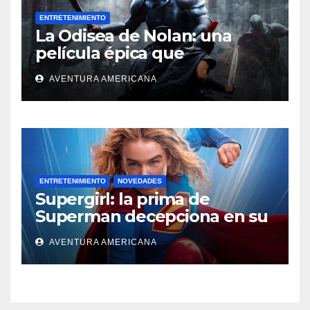
ENTRETENIMIENTO
La Odisea de Nolan: una
película épica que
deslumbra
AVENTURA AMERICANA
ENTRETENIMIENTO
NOVEDADES
Supergirl: la prima de
Superman decepciona en su
regreso al cine
AVENTURA AMERICANA