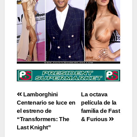
Post
Lamborghini
La octava
Centenario se luce en
película de la
navigation
el estreno de
familia de Fast
“Transformers: The
& Furious
Last Knight”