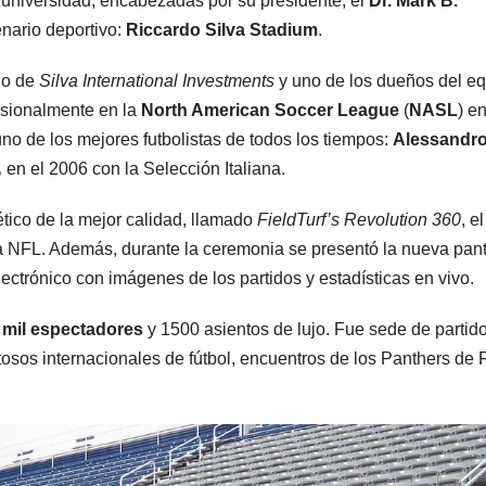
sa universidad, encabezadas por su presidente, el
Dr. Mark B.
nario deportivo:
Riccardo Silva Stadium
.
rio de
Silva International Investments
y uno de los dueños del e
esionalmente en la
North American Soccer League
(
NASL
) en
no de los mejores futbolistas de todos los tiempos:
Alessandr
A
en el 2006 con la Selección Italiana.
ético de la mejor calidad, llamado
FieldTurf’s Revolution 360
, e
 la NFL. Además, durante la ceremonia se presentó la nueva pant
ctrónico con imágenes de los partidos y estadísticas en vivo.
 mil espectadores
y 1500 asientos de lujo. Fue sede de partid
sos internacionales de fútbol, encuentros de los Panthers de 