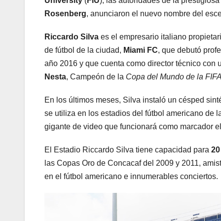
University
(
FIU
), las autoridades de la prestigio
Rosenberg
, anunciaron el nuevo nombre del esce
Riccardo Silva
es el empresario italiano propieta
de fútbol de la ciudad,
Miami FC
, que debutó prof
año 2016 y que cuenta como director técnico con u
Nesta
, Campeón de la
Copa del Mundo de la FIF
En los últimos meses, Silva instaló un césped sint
se utiliza en los estadios del fútbol americano de
gigante de video que funcionará como marcador ele
El Estadio Riccardo Silva tiene capacidad para
20
las Copas Oro de Concacaf del 2009 y 2011, amisto
en el fútbol americano e innumerables conciertos.