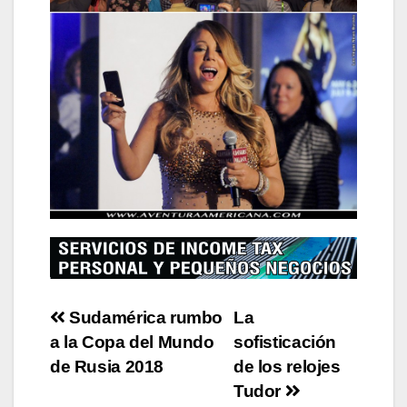
Post
Sudamérica rumbo
La
a la Copa del Mundo
sofisticación
navigation
de Rusia 2018
de los relojes
Tudor