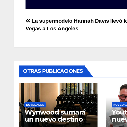
Post
La supermodelo Hannah Davis llevó l
Vegas a Los Ángeles
navigation
OTRAS PUBLICACIONES
NOVEDADES
NOVEDA
Wynwood sumará
Yout
un nuevo destino
nuev
de bienestar con la
ciud