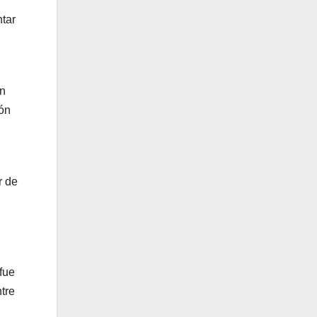
ntar
ón
ión
r de
fue
tre