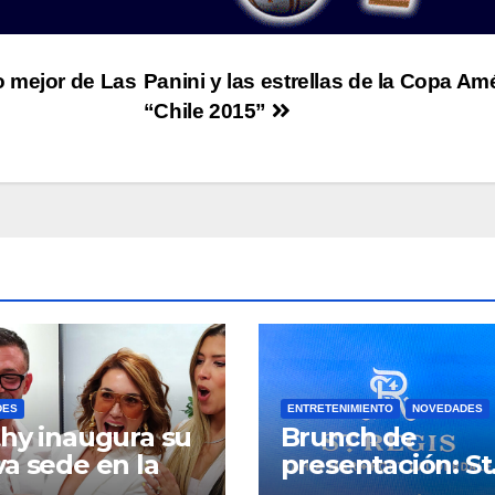
o mejor de Las
Panini y las estrellas de la Copa Am
“Chile 2015”
DES
ENTRETENIMIENTO
NOVEDADES
hy inaugura su
Brunch de
a sede en la
presentación: St
ad de Aventura
Regis Bahia Mar,