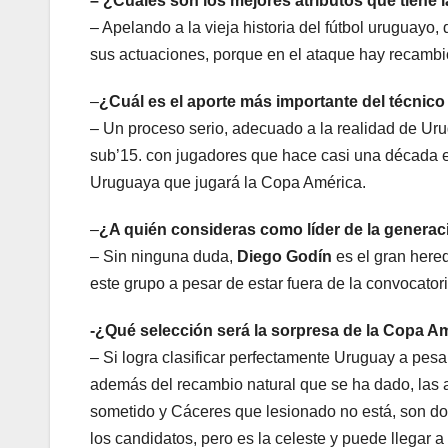
– ¿Cuáles son los mejores atributos que tiene 
– Apelando a la vieja historia del fútbol uruguayo
sus actuaciones, porque en el ataque hay recambio
–
¿Cuál es el aporte más importante del técnico
– Un proceso serio, adecuado a la realidad de Uru
sub’15. con jugadores que hace casi una década es
Uruguaya que jugará la Copa América.
–
¿A quién consideras como líder de la generac
– Sin ninguna duda,
Diego Godín
es el gran hered
este grupo a pesar de estar fuera de la convocator
-¿Qué selección será la sorpresa de la Copa Am
– Si logra clasificar perfectamente Uruguay a pesa
además del recambio natural que se ha dado, las 
sometido y Cáceres que lesionado no está, son dos 
los candidatos, pero es la celeste y puede llegar a 