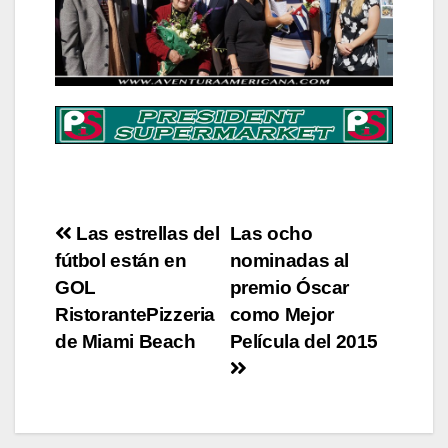
Post
Las estrellas del
Las ocho
fútbol están en
nominadas al
navigation
GOL
premio Óscar
RistorantePizzeria
como Mejor
de Miami Beach
Película del 2015