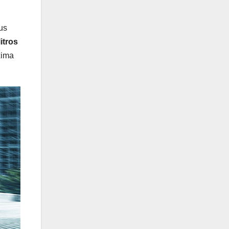
us
itros
xima