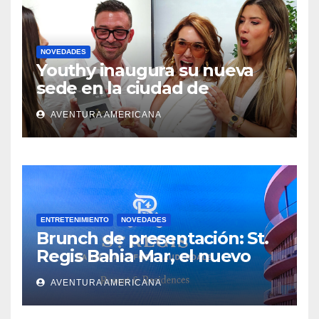
NOVEDADES
Youthy inaugura su nueva
sede en la ciudad de
Aventura
AVENTURA AMERICANA
ENTRETENIMIENTO
NOVEDADES
Brunch de presentación: St.
Regis Bahia Mar, el nuevo
ícono del lujo en Fort
AVENTURA AMERICANA
Lauderdale