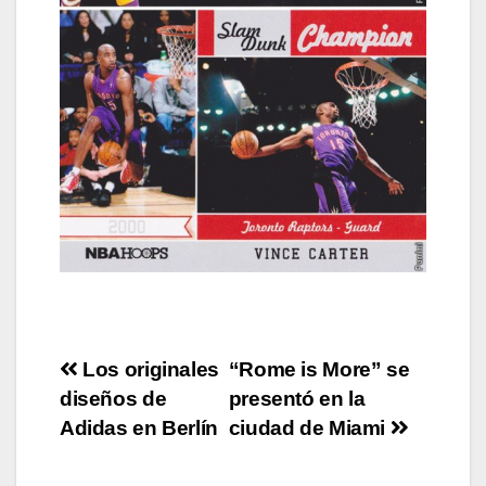
Post
Los originales
“Rome is More” se
diseños de
presentó en la
navigation
Adidas en Berlín
ciudad de Miami