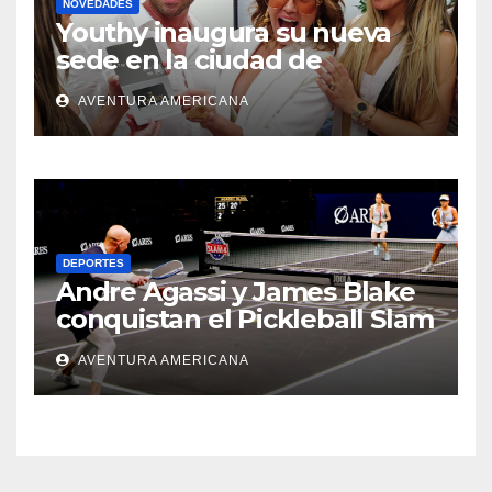
NOVEDADES
Youthy inaugura su nueva
sede en la ciudad de
Aventura
AVENTURA AMERICANA
DEPORTES
Andre Agassi y James Blake
conquistan el Pickleball Slam
4 y ganan el millón de
AVENTURA AMERICANA
dólares