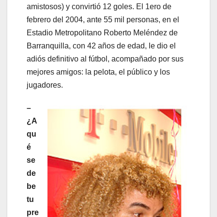
amistosos) y convirtió 12 goles. El 1ero de
febrero del 2004, ante 55 mil personas, en el
Estadio Metropolitano Roberto Meléndez de
Barranquilla, con 42 años de edad, le dio el
adiós definitivo al fútbol, acompañado por sus
mejores amigos: la pelota, el público y los
jugadores.
–
¿A
qu
é
se
de
be
tu
pre