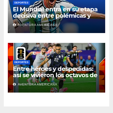
DEPORTES
El Mundial entra en su etapa
decisiva entre polémicas y
emociones
AVENTURA AMERICANA
DEPORTES
Entre héroes y despedidas:
así se vivieron los octavos de
final del Mundial
AVENTURA AMERICANA