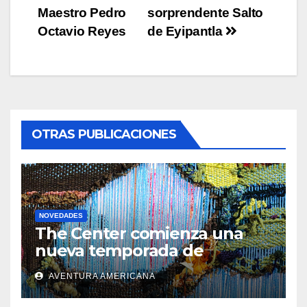
Maestro Pedro
sorprendente Salto
navigation
Octavio Reyes
de Eyipantla
OTRAS PUBLICACIONES
NOVEDADES
The Center comienza una
nueva temporada de
exposiciones de arte
AVENTURA AMERICANA
contemporáneo en
Hollywood