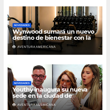
NOVEDADES
Wynwood sumará un nuevo
destino de bienestar con la
apertura de UNLOCK
AVENTURA AMERICANA
NOVEDADES
Youthy inaugura su nueva
sede en la ciudad de
Aventura
AVENTURA AMERICANA