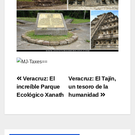
Post
Veracruz: El
Veracruz: El Tajín,
increíble Parque
un tesoro de la
navigation
Ecológico Xanath
humanidad