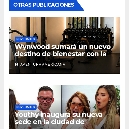
OTRAS PUBLICACIONES
NOVEDADES
Wynwood sumará un nuevo
destino de bienestar con la
apertura de UNLOCK
AVENTURA AMERICANA
NOVEDADES
Youthy inaugura su nueva
sede en la ciudad de
Aventura