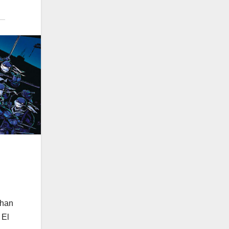
 han
 El