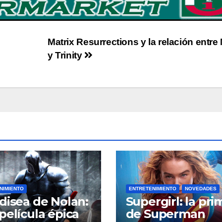
Matrix Resurrections y la relación entre
y Trinity
NIMIENTO
ENTRETENIMIENTO
NOVEDADES
disea de Nolan:
Supergirl: la pri
película épica
de Superman