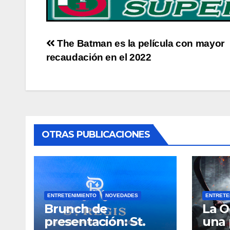
Post
The Batman es la película con mayor
recaudación en el 2022
navigation
OTRAS PUBLICACIONES
ENTRETENIMIENTO
NOVEDADES
ENTRETE
Brunch de
La O
presentación: St.
una 