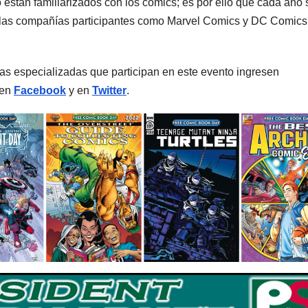
o están familiarizados con los cómics; es por ello que cada año 
 las compañías participantes como Marvel Comics y DC Comics
das especializadas que participan en este evento ingresen
 en
Facebook
y en
Twitter
.