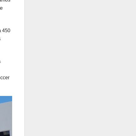
te
a 450
s
a
occer