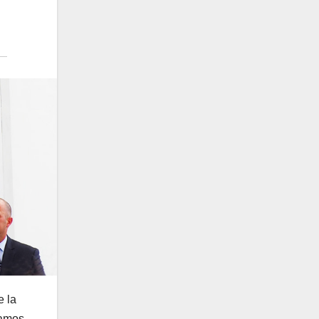
e la
ramos