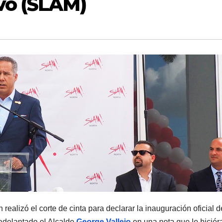
vo (SLAM)
ealizó el corte de cinta para declarar la inauguración oficial d
 adelantado el Alcalde
George Vallejo
en una nota que le hicié