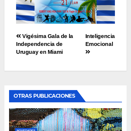
Post
Vigésima Gala de la
Inteligencia
Independencia de
Emocional
navigation
Uruguay en Miami
OTRAS PUBLICACIONES
NOVEDADES