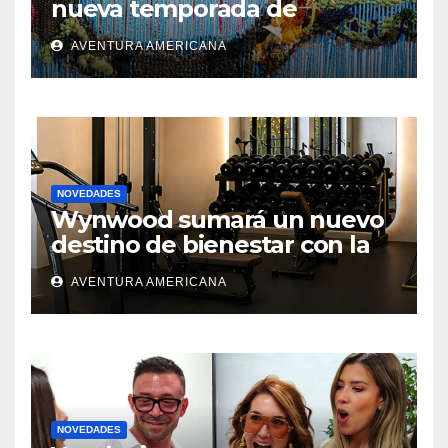
nueva temporada de
exposiciones de arte
AVENTURA AMERICANA
contemporáneo en
Hollywood
NOVEDADES
Wynwood sumará un nuevo
destino de bienestar con la
apertura de UNLOCK
AVENTURA AMERICANA
NOVEDADES