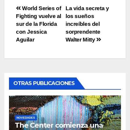
Post
World Series of
La vida secreta y
Fighting vuelve al
los sueños
navigation
sur de la Florida
increíbles del
con Jessica
sorprendente
Aguilar
Walter Mitty
OTRAS PUBLICACIONES
NOVEDADES
The Center comienza una