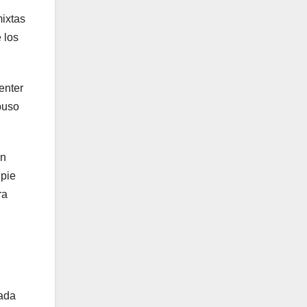
mixtas
 los
enter
puso
on
 pie
ra
zada