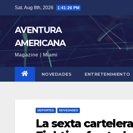
Skip
Sat. Aug 8th, 2026
1:41:28 PM
to
content
AVENTURA
AMERICANA
Magazine | Miami
NOVEDADES
ENTRETENIMIENTO
DEPORTES
NOVEDADES
La sexta carteler