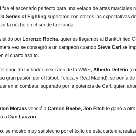
 fue el escenario perfecto para una velada de artes marciales 
ld Series of Fighting
superaron con creces las expectativas de
or la noche en el sur de la Florida.
asistido por
Lorenzo Rocha
, quienes llegamos al BankUnited C
rimera vez se consagró a un campeón cuando
Steve Carl
se im
en el cuarto asalto.
el reconocido luchador mexicano de la WWE,
Alberto Del Río
(c
 gran pasión por el fútbol, Toluca y Real Madrid), se ponía de
r en el combate, superado por la potencia de Carl, quien aho
rlon Moraes
venció a
Carson Beebe
,
Jon Fitch
le ganó a otro
tó a
Dan
Lauzon
.
fo
, se mostró muy satisfecho por el éxito de esta cartelera reali