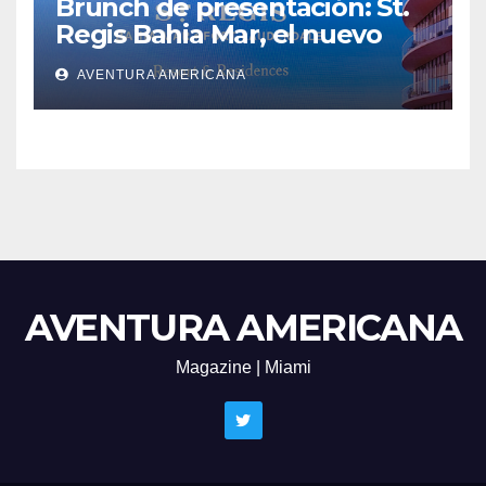
Brunch de presentación: St.
Regis Bahia Mar, el nuevo
ícono del lujo en Fort
AVENTURA AMERICANA
Lauderdale
AVENTURA AMERICANA
Magazine | Miami