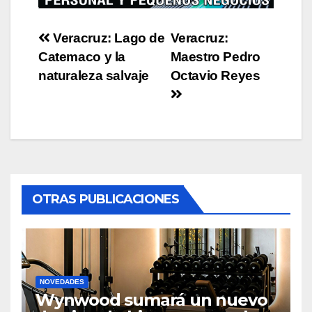
Post
Veracruz: Lago de
Veracruz:
Catemaco y la
Maestro Pedro
navigation
naturaleza salvaje
Octavio Reyes
OTRAS PUBLICACIONES
NOVEDADES
Wynwood sumará un nuevo